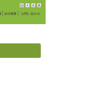
印刷用表示 |
テキストサイズ 小 |
中 |
大 |
減
会社概要
お問い合わせ