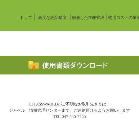
新たな物流をめざす企業 株式会社ジャペル
トップ
高度な納品精度
徹底した在庫管理
物流コストの削
ID PASSWAORDがご不明なお取引先さまは、
ジャペル 情報管理センターまで、ご連絡頂けるようお願いします
TEL:047-445-7755